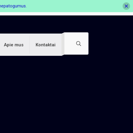
s nepatogumus.
Apie mus
Kontaktai