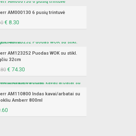
was:
is:
€ 21.00.
€ 15.30.
rr AM000130 6 pusių trintuvė
Original
€
8.30
Current
60
price
price
was:
is:
€ 9.60.
€ 8.30.
rr AM123252 Puodas WOK su stikl.
gčiu 32cm
Original
€
74.30
Current
.80
price
price
was:
is:
€ 96.80.
€ 74.30.
rr AM110800 Indas kavai/arbatai su
okliu Amberr 800ml
.60