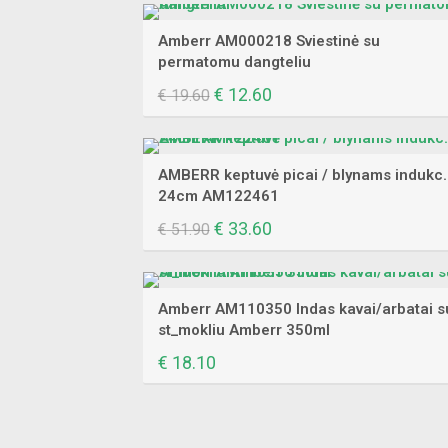
was:
is:
€ 27.90.
€ 18.10.
Amberr AM000218 Sviestinė su
permatomu dangteliu
Original
€
12.60
Current
€
19.60
price
price
was:
is:
€ 19.60.
€ 12.60.
AMBERR keptuvė picai / blynams indukc.
24cm AM122461
Original
€
33.60
Current
€
51.90
price
price
was:
is:
€ 51.90.
€ 33.60.
Amberr AM110350 Indas kavai/arbatai s
st_mokliu Amberr 350ml
€
18.10