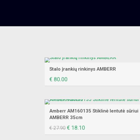
Stalo įrankių rinkinys AMBERR
€
80.00
Amberr AM160135 Stiklinė lentutė sūriui
AMBERR 35cm
Original
€
18.10
Current
€
27.90
price
price