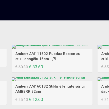
Amberr AM111602 Puodas Boston su
Ambe
stikl. dangčiu 16cm 1,7l
stik
Original
€
33.60
Current
€
60.30
€
65
price
price
was:
is:
€ 60.30.
€ 33.60.
Amberr AM160132 Stiklinė lentutė sūriui
Ambe
AMBERR 32cm
šauk
Original
€
12.60
Current
€
25.10
€
21
price
price