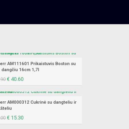
rr AM111601 Prikaistuvis Boston su
l. dangčiu 16cm 1,7l
Original
€
40.60
Current
.90
price
price
was:
is:
€ 65.90.
€ 40.60.
rr AM000312 Cukrinė su dangteliu ir
šteliu
Original
€
15.30
Current
.00
price
price