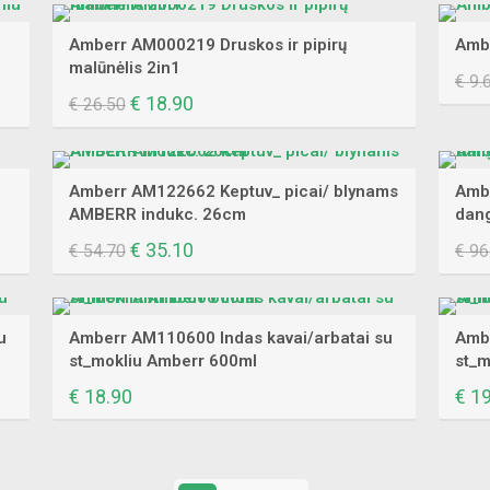
was:
is:
€ 25.10.
€ 12.60.
Amberr AM000219 Druskos ir pipirų
Ambe
malūnėlis 2in1
€
9.
Original
€
18.90
Current
€
26.50
price
price
was:
is:
€ 26.50.
€ 18.90.
Amberr AM122662 Keptuv_ picai/ blynams
Ambe
AMBERR indukc. 26cm
dan
Original
€
35.10
Current
€
54.70
€
96
price
price
was:
is:
€ 54.70.
€ 35.10.
u
Amberr AM110600 Indas kavai/arbatai su
Ambe
st_mokliu Amberr 600ml
st_m
€
18.90
€
19