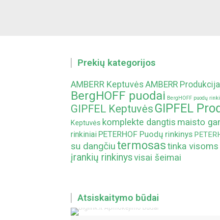
Prekių kategorijos
AMBERR Keptuvės
AMBERR Produkcija
BergHOFF puodai
BergHOFF puodų rinki
GIPFEL Prod
GIPFEL Keptuvės
komplekte dangtis
maisto g
Keptuvės
PETERHOF Puodų rinkinys
rinkiniai
PETERHO
termosas
su dangčiu
tinka visoms
įrankių rinkinys
visai šeimai
Atsiskaitymo būdai