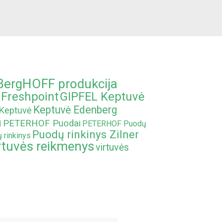
BergHOFF produkcija
Freshpoint
GIPFEL Keptuvė
Keptuvė Edenberg
Keptuvė
a
PETERHOF Puodai
PETERHOF Puodų
Puodų rinkinys Zilner
 rinkinys
rtuvės reikmenys
virtuvės