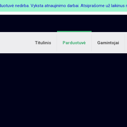
duotuvė nedirba. Vyksta atnaujinimo darbai. Atsiprašome už laikinu
Titulinis
Parduotuvė
Gamintojai