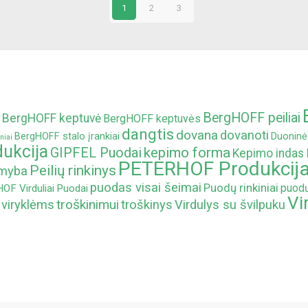
1
2
3
BergHOFF peiliai
BergHOFF keptuvė
BergHOFF keptuvės
dangtis
dovana
dovanoti
BergHOFF stalo įrankiai
Duoninė
niai
ukcija
kepimo forma
GIPFEL Puodai
Kepimo indas
PETERHOF Produkcij
Peilių rinkinys
amyba
puodas visai šeimai
Puodų rinkiniai
puodų
F Virduliai
Puodai
Vi
troškinimui
 viryklėms
troškinys
Virdulys su švilpuku